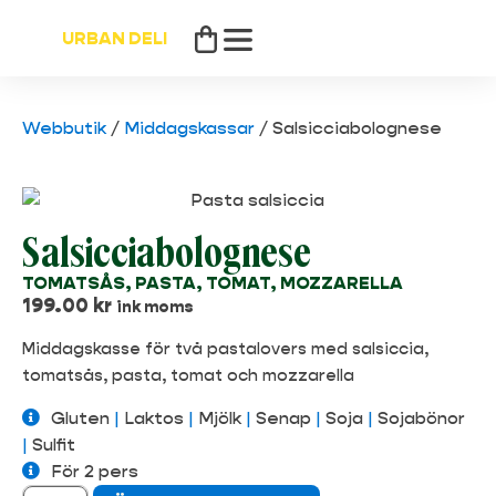
URBAN DELI
Webbutik
/
Middagskassar
/
Salsicciabolognese
Salsicciabolognese
TOMATSÅS, PASTA, TOMAT, MOZZARELLA
199.00
kr
ink moms
Middagskasse för två pastalovers med salsiccia,
tomatsås, pasta, tomat och mozzarella
Gluten
|
Laktos
|
Mjölk
|
Senap
|
Soja
|
Sojabönor
|
Sulfit
För 2 pers