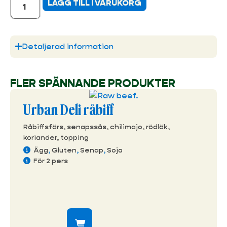
LÄGG TILL I VARUKORG
Detaljerad information
FLER SPÄNNANDE PRODUKTER
Urban Deli råbiff
Råbiffsfärs, senapssås, chilimajo, rödlök,
koriander, topping
Ägg
,
Gluten
,
Senap
,
Soja
För 2 pers