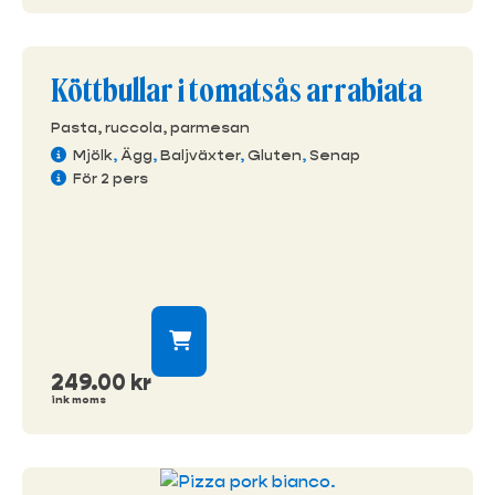
Köttbullar i tomatsås arrabiata
Pasta, ruccola, parmesan
Mjölk
,
Ägg
,
Baljväxter
,
Gluten
,
Senap
För 2 pers
249.00
kr
ink moms