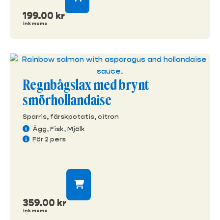
199.00
kr
ink moms
Regnbågslax med brynt
smörhollandaise
Sparris, färskpotatis, citron
Ägg
,
Fisk
,
Mjölk
För 2 pers
359.00
kr
ink moms