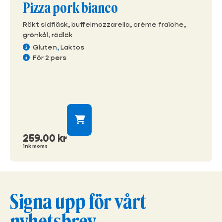
Pizza pork bianco
Rökt sidfläsk, buffelmozzarella, crème fraîche,
grönkål, rödlök
Gluten
,
Laktos
För 2 pers
259.00
kr
ink moms
Signa upp för vårt