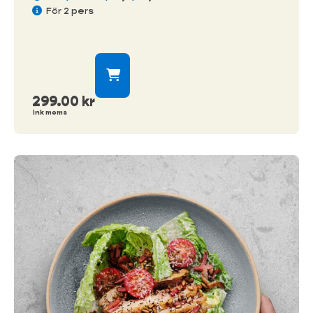
För 2 pers
299.00
kr
ink moms