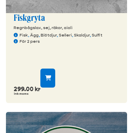
Fiskgryta
Regnbågslax, sej, räkor, aioli
Fisk
,
Ägg
,
Blötdjur
,
Selleri
,
Skaldjur
,
Sulfit
För 2 pers
299.00
kr
ink moms