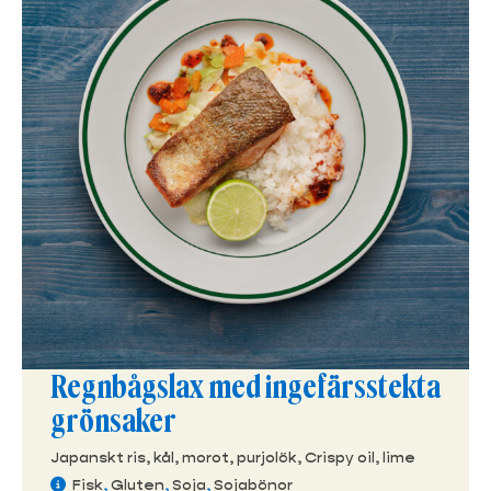
Regnbågslax med ingefärsstekta
grönsaker
Japanskt ris, kål, morot, purjolök, Crispy oil, lime
Fisk
,
Gluten
,
Soja
,
Sojabönor