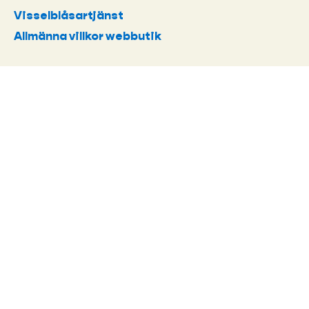
Visselblåsartjänst
Allmänna villkor webbutik
FÖLJ OSS