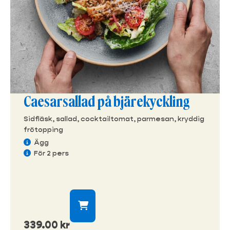
Caesarsallad på bjärekyckling
Sidfläsk, sallad, cocktailtomat, parmesan, kryddig
frötopping
Ägg
För 2 pers
339.00
kr