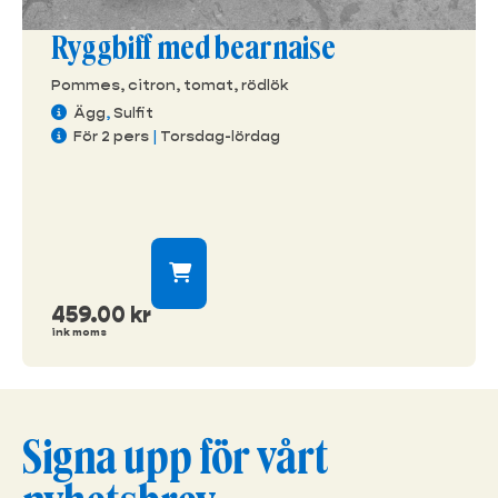
Ryggbiff med bearnaise
Pommes, citron, tomat, rödlök
Ägg
,
Sulfit
För 2 pers
|
Torsdag-lördag
459.00
kr
ink moms
Signa upp för vårt