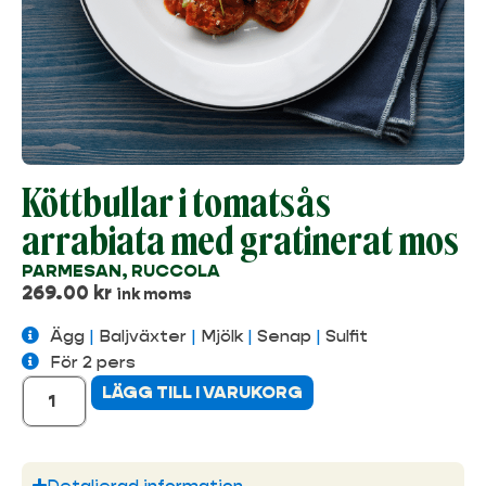
Köttbullar i tomatsås
arrabiata med gratinerat mos
PARMESAN, RUCCOLA
269.00
kr
ink moms
Ägg
|
Baljväxter
|
Mjölk
|
Senap
|
Sulfit
För 2 pers
LÄGG TILL I VARUKORG
Detaljerad information