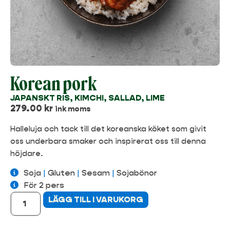
Korean pork
JAPANSKT RIS, KIMCHI, SALLAD, LIME
279.00
kr
ink moms
Halleluja och tack till det koreanska köket som givit
oss underbara smaker och inspirerat oss till denna
höjdare.
Soja
|
Gluten
|
Sesam
|
Sojabönor
För 2 pers
LÄGG TILL I VARUKORG