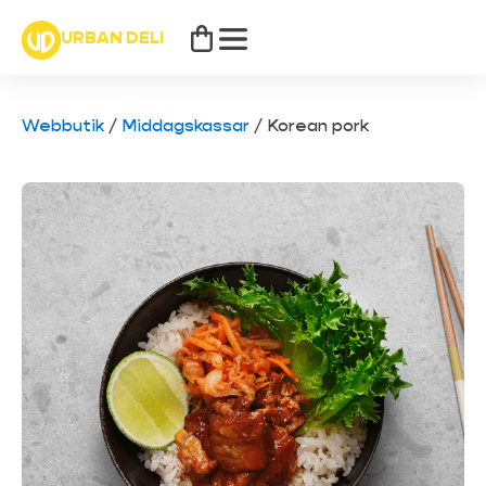
URBAN DELI
Webbutik
/
Middagskassar
/
Korean pork