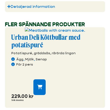
Detaljerad information
FLER SPÄNNANDE PRODUKTER
Urban Deli Köttbullar med
potatispuré
Potatispuré, gräddsås, rårörda lingon
Ägg
,
Mjölk
,
Senap
För 2 pers
229.00
kr
ink moms