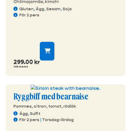
Chilimajonnäs, kimchi
Gluten
,
Ägg
,
Sesam
,
Soja
För 2 pers
299.00
kr
ink moms
Ryggbiff med bearnaise
Pommes, citron, tomat, rödlök
Ägg
,
Sulfit
För 2 pers
|
Torsdag-lördag