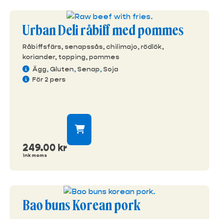
Urban Deli råbiff med pommes
Råbiffsfärs, senapssås, chilimajo, rödlök,
koriander, topping, pommes
Ägg
,
Gluten
,
Senap
,
Soja
För 2 pers
249.00
kr
ink moms
Bao buns Korean pork