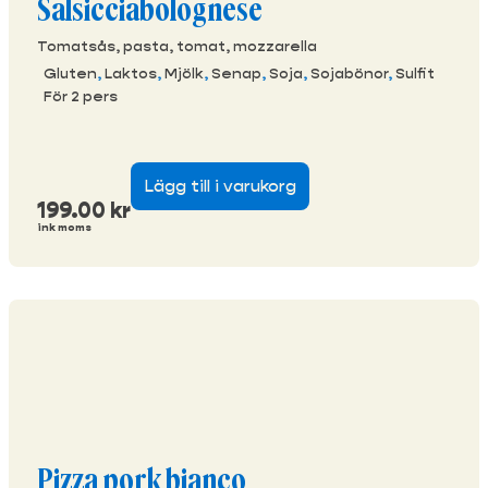
Salsicciabolognese
Tomatsås, pasta, tomat, mozzarella
Gluten
,
Laktos
,
Mjölk
,
Senap
,
Soja
,
Sojabönor
,
Sulfit
För 2 pers
Lägg till i varukorg
199.00
kr
ink moms
Pizza pork bianco