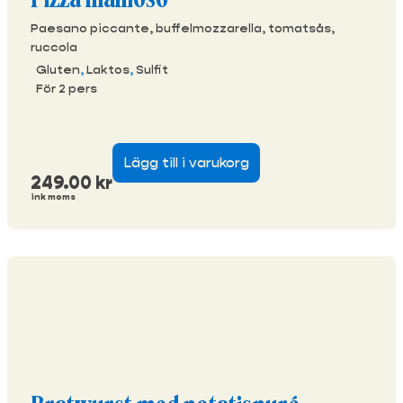
Paesano piccante, buffelmozzarella, tomatsås,
ruccola
Gluten
,
Laktos
,
Sulfit
För 2 pers
Lägg till i varukorg
249.00
kr
ink moms