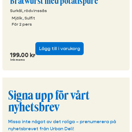
Bratwurst med potatispuré
Surkål, rödvinssås
Mjölk
,
Sulfit
För 2 pers
Lägg till i varukorg
199.00
kr
ink moms
Signa upp för vårt
nyhetsbrev
Missa inte något av det roliga – prenumerera på
nyhetsbrevet från Urban Deli!