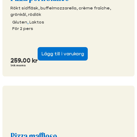
Rökt sidfläsk, buffelmozzarella, crème fraîche,
grönkål, rödlök
Gluten
,
Laktos
För 2 pers
Lägg till i varukorg
259.00
kr
ink moms
Pizza maffioso