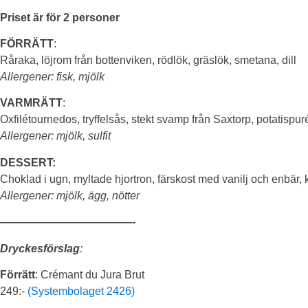
Priset är för 2 personer
FÖRRÄTT
:
Råraka, löjrom från
bottenviken
, rödlök, gräslök, smetana, dill
Allergener: fisk, mjölk
VARMRÄTT
:
Oxfilétournedos, tryffelsås,
stekt svamp från Saxtorp, potatis
pur
Allergener: mjölk, sulfit
DESSERT:
Choklad i ugn,
myltade
hjortron, färskost med vanilj och enbär,
Allergener: mjölk, ägg, nötter
————————————-
Dryckesförslag
:
Förrätt
: Crémant du Jura Brut
249:-
(Systembolaget 2426)