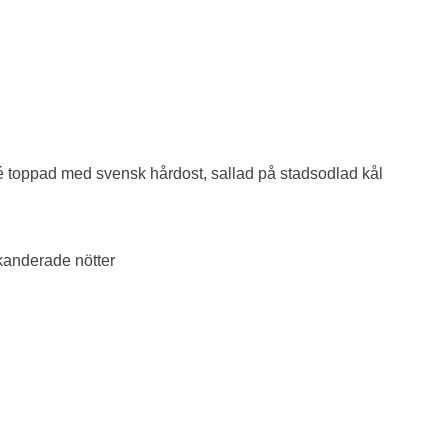
é toppad med
svensk hårdost, sallad på stadsodlad kål
 kanderade nötter