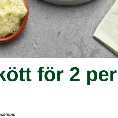
ött för 2 pe
 december