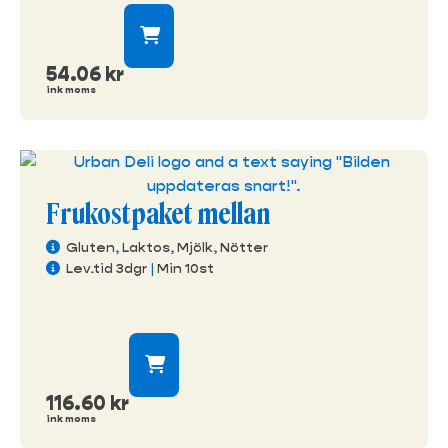
54.06
kr
ink moms
Frukostpaket mellan
Gluten
,
Laktos
,
Mjölk
,
Nötter
Lev.tid 3dgr
|
Min 10st
116.60
kr
ink moms