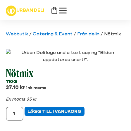
URBAN DELI
Webbutik
/
Catering & Event
/
Från delin
/
Nötmix
Nötmix
110G
37.10
kr
ink moms
Ex moms 35 kr
LÄGG TILL I VARUKORG