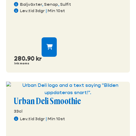
Baljväxter
,
Senap
,
Sulfit
Lev.tid 3dgr
|
Min 10st
280.90
kr
ink moms
Urban Deli Smoothie
33cl
Lev.tid 3dgr
|
Min 10st