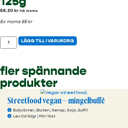
125g
58.30
kr
ink moms
Ex moms 55 kr
LÄGG TILL I VARUKORG
fler spännande
produkter
Streetfood vegan – mingelbuffé
Baljväxter
,
Gluten
,
Senap
,
Soja
,
Sulfit
Lev.tid 3dgr
|
Min 10st