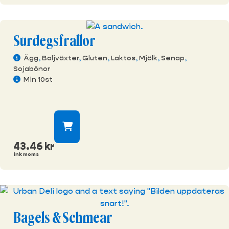
Surdegsfrallor
Ägg
,
Baljväxter
,
Gluten
,
Laktos
,
Mjölk
,
Senap
,
Sojabönor
Min 10st
43.46
kr
ink moms
Bagels & Schmear