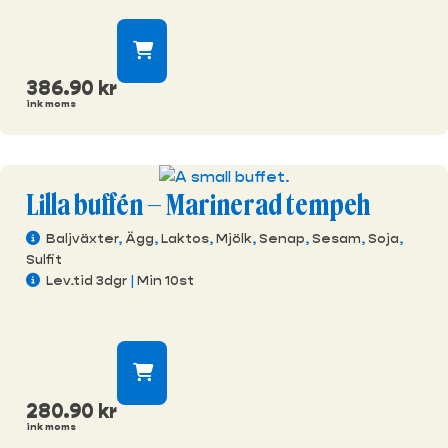
386.90
kr
ink moms
Lilla buffén – Marinerad tempeh
Baljväxter
,
Ägg
,
Laktos
,
Mjölk
,
Senap
,
Sesam
,
Soja
,
Sulfit
Lev.tid 3dgr
|
Min 10st
280.90
kr
ink moms