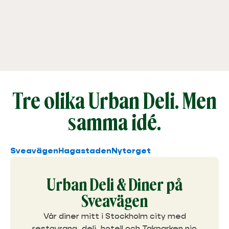
Tre olika Urban Deli. Men
samma idé.
Sveavägen
Hagastaden
Nytorget
Urban Deli & Diner på
Sveavägen
Vår diner mitt i Stockholm city med
restaurang, deli, hotell och Takparken nio